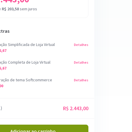
e
R$ 203,58
sem juros
xtras
ção Simplificada de Loja Virtual
Detalhes
6,67
ação Completa de Loja Virtual
Detalhes
6,67
ração de tema Softcommerce
Detalhes
00
1)
R$ 2.443,00
Adicionar ao carrinho