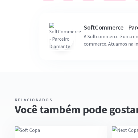
SoftCommerce - Par
A Softcommerce é uma emp
commerce. Atuamos na in
que realmente sustenta o
ou rodar campanhas, nosso
preparadas para crescer c
níveis de complexidade, 
plataformas e gestão de
vem de uma única alavanc
parceiros na construção d
RELACIONADOS
Você também pode gosta