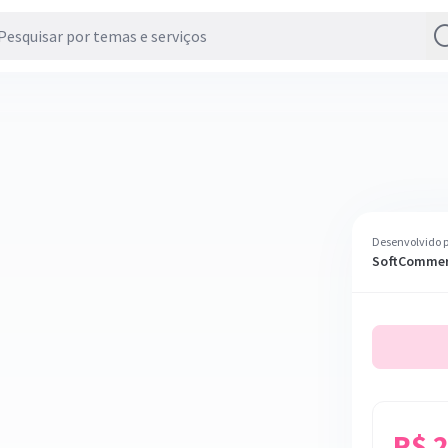
Desenvolvido 
SoftCommerc
R$ 