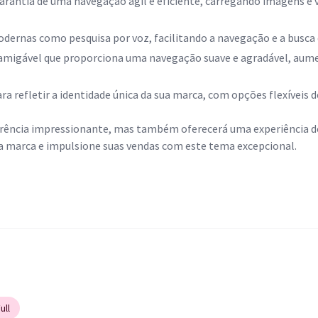
arantia de uma navegação ágil e eficiente, carregando imagens e
dernas como pesquisa por voz, facilitando a navegação e a busca 
amigável que proporciona uma navegação suave e agradável, aumen
ara refletir a identidade única da sua marca, com opções flexíveis d
parência impressionante, mas também oferecerá uma experiência d
 marca e impulsione suas vendas com este tema excepcional.
ull