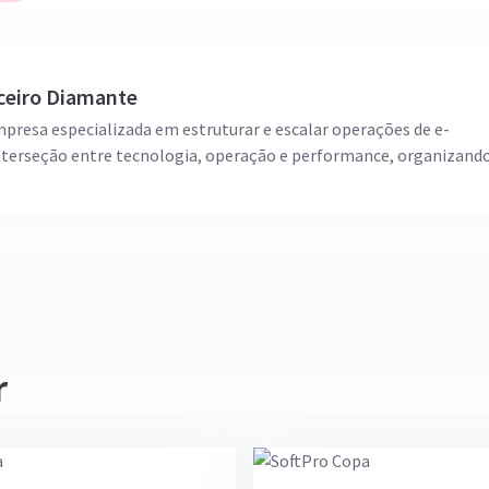
ceiro Diamante
resa especializada em estruturar e escalar operações de e-
terseção entre tecnologia, operação e performance, organizand
 crescimento de uma loja virtual. Mais do que implantar platafor
 foco está em construir operações eficientes, integradas e
om consistência. Temos experiência prática em projetos de difere
incluindo operações B2B, integrações com ERPs, evolução de
 performance. Acreditamos que o crescimento no e-commerce não
a, mas da coordenação entre todas as áreas. Por isso, atuamos c
e operações mais estruturadas, rentáveis e escaláveis.
r