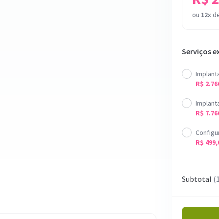
ou
12x
d
Serviços e
Implanta
R$ 2.76
Implant
R$ 7.76
Configu
R$ 499,
Subtotal
(