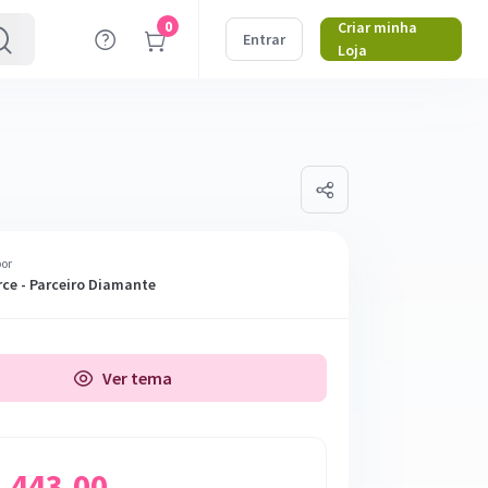
0
Criar minha
Entrar
Loja
por
e - Parceiro Diamante
Ver tema
2.443,00