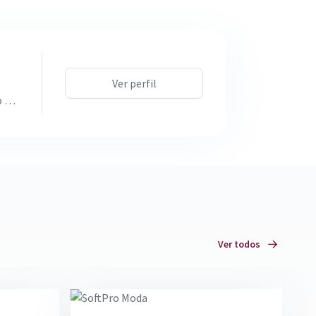
Ver perfil
o o
mas
ntes
omo
Ver todos