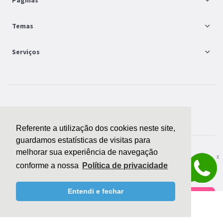
Páginas
FAQ
Temas
Seja um parceiro
Moda e Acessórios
Serviços
Contrate uma loja
Cosméticos, Saúde e Beleza
Treinamentos e consultorias
Eletrônicos e Games
Montar minha loja
Bagy© - Todos direitos reservados
Veja todos os temas
Canais de venda
Referente a utilização dos cookies neste site,
guardamos estatísticas de visitas para
Veja todos os serviços
melhorar sua experiência de navegação
X
conforme a nossa
Política de privacidade
Precisa de ajuda para escolher?
Entendi e fechar