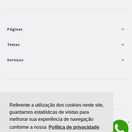
Páginas
FAQ
Temas
Seja um parceiro
Moda e Acessórios
Serviços
Contrate uma loja
Cosméticos, Saúde e Beleza
Treinamentos e consultorias
Eletrônicos e Games
Montar minha loja
Bagy© - Todos direitos reservados
Veja todos os temas
Canais de venda
Referente a utilização dos cookies neste site,
guardamos estatísticas de visitas para
Veja todos os serviços
melhorar sua experiência de navegação
X
conforme a nossa
Política de privacidade
Precisa de ajuda para escolher?