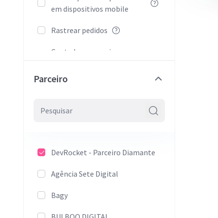
em dispositivos mobile
Rastrear pedidos
Contador regressivo por
categoria ou produto
Parceiro
Carrossel de marcas
Topo flutuante em
dispositivos móveis
Compra rápida completa
(produto com e sem
DevRocket - Parceiro Diamante
variação)
Agência Sete Digital
Compra rápida simples
Bagy
(produto sem variação)
BULBOO DIGITAL
Tabela de medidas na