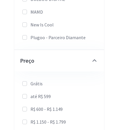
página do produto
MAMD
Produto no submenu de
New Is Cool
categorias
Plugoo - Parceiro Diamante
Popup de maioridade (lojas
+18)
Samá Themes - Parceiro
Diamante
Paginação com
Preço
carregamento infinito
SoftCommerce - Parceiro
Diamante
Mostrar segunda imagem do
Grátis
produto ao passar o mouse
Strongway Webstudio
até R$ 599
Link personalizado no menu
de categorias
R$ 600 - R$ 1.149
Icones no menu de
R$ 1.150 - R$ 1.799
categorias