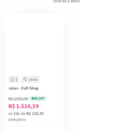
Total de
1
tema
1
Joias
Joias - Full Shop
R$ 2.533,99
40% OFF
R$ 1.520,39
ou
12x
de
R$ 126,70
sem juros